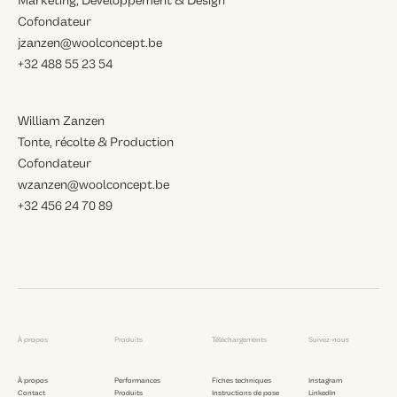
Marketing, Développement & Design
Cofondateur
jzanzen@woolconcept.be
+32 488 55 23 54
William Zanzen
Tonte, récolte & Production
Cofondateur
wzanzen@woolconcept.be
+32 456 24 70 89
À propos
Produits
Téléchargements
Suivez-nous
À propos
Performances
Fiches techniques
Instagram
Contact
Produits
Instructions de pose
LinkedIn