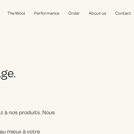
The Wool
Performance
Order
About us
Contact
Story
Shearing
Production
ge.
z à nos produits. Nous
au mieux à votre